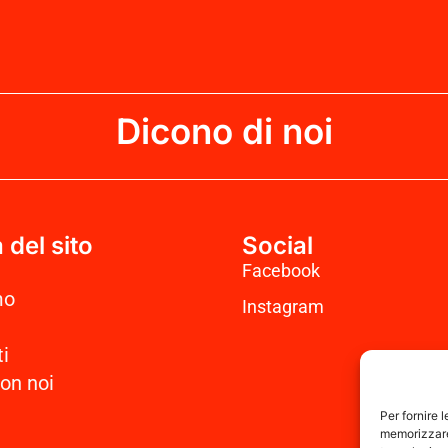
Dicono di noi
del sito
Social
Facebook
mo
Instagram
ti
on noi
Per fornire 
memorizzare 