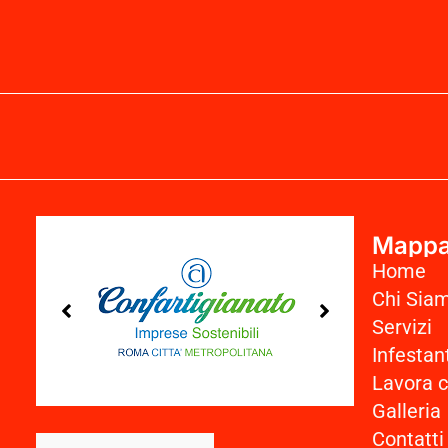
Mappa 
Home
Chi Sia
Servizi
Infestan
Lavora c
Galleria
Contatti