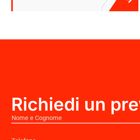
Richiedi un pre
Nome
(Obbligatorio)
Telefono
(Obbligatorio)