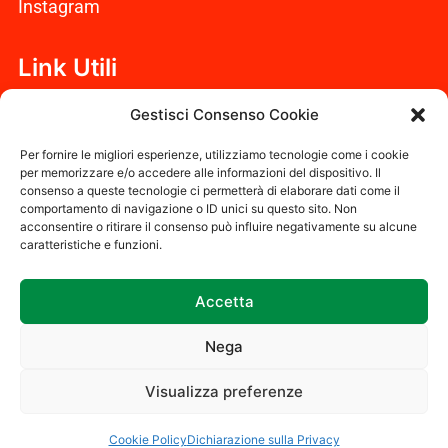
Instagram
Link Utili
Cookie Policy (UE)
Gestisci Consenso Cookie
Dichiarazione sulla Privacy (UE)
Per fornire le migliori esperienze, utilizziamo tecnologie come i cookie
per memorizzare e/o accedere alle informazioni del dispositivo. Il
consenso a queste tecnologie ci permetterà di elaborare dati come il
Disconoscimento
comportamento di navigazione o ID unici su questo sito. Non
acconsentire o ritirare il consenso può influire negativamente su alcune
Codice Etico
caratteristiche e funzioni.
Accetta
2023 Eco Zucchet S.r.l. Società a responsabilità
limitata – Capitale sociale €10.000,00 -Sede legale
Nega
Via Ludovisi n35 00187 Roma
Visualizza preferenze
P.iva 17034561005
Sito web gestito da
G Tech Group
e
Gianluca Gentile
Cookie Policy
Dichiarazione sulla Privacy