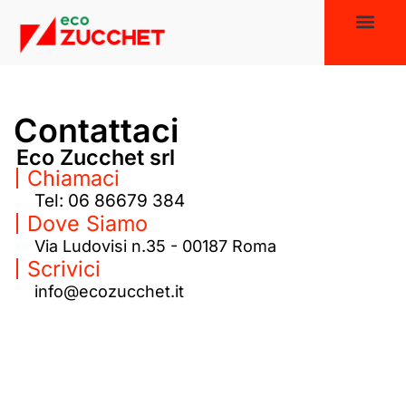
Home Page
Chi Siamo
Lavora con noi
Numero Verde 800 371 771
Contattaci
Eco Zucchet srl
Chiamaci
Tel: 06 86679 384
Dove Siamo
Via Ludovisi n.35 - 00187 Roma
Scrivici
info@ecozucchet.it