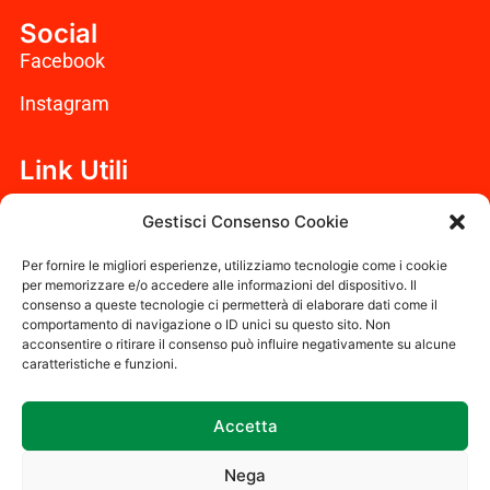
Social
Facebook
Instagram
Link Utili
Cookie Policy (UE)
Gestisci Consenso Cookie
Dichiarazione sulla Privacy (UE)
Per fornire le migliori esperienze, utilizziamo tecnologie come i cookie
per memorizzare e/o accedere alle informazioni del dispositivo. Il
consenso a queste tecnologie ci permetterà di elaborare dati come il
Disconoscimento
comportamento di navigazione o ID unici su questo sito. Non
acconsentire o ritirare il consenso può influire negativamente su alcune
Codice Etico
caratteristiche e funzioni.
Accetta
2023 Eco Zucchet S.r.l. Società a responsabilità
limitata – Capitale sociale €10.000,00 -Sede legale
Nega