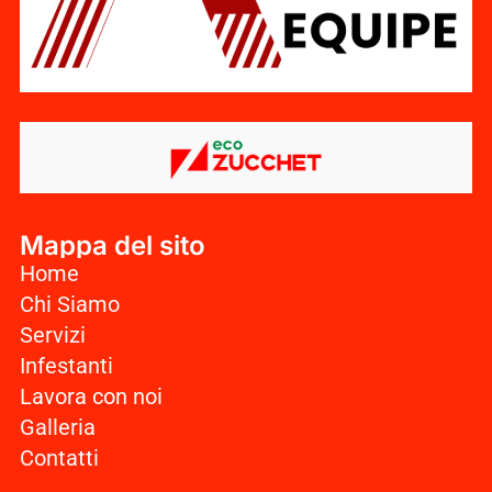
Mappa del sito
Home
Chi Siamo
Servizi
Infestanti
Lavora con noi
Galleria
Contatti