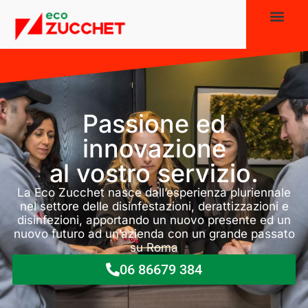
Home Page
Chi Siamo
Lavora con noi
Numero Verde 800 371 771
Passione ed
innovazione
al vostro servizio.
La Eco Zucchet nasce dall’esperienza pluriennale
nel settore delle disinfestazioni, derattizzazioni e
disinfezioni, apportando un nuovo presente ed un
nuovo futuro ad un’azienda con un grande passato
su Roma
06 86679 384