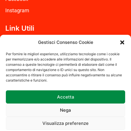
Instagram
Link Utili
Cookie Policy (UE)
Gestisci Consenso Cookie
Dichiarazione sulla Privacy (UE)
Per fornire le migliori esperienze, utilizziamo tecnologie come i cookie
per memorizzare e/o accedere alle informazioni del dispositivo. Il
consenso a queste tecnologie ci permetterà di elaborare dati come il
Disconoscimento
comportamento di navigazione o ID unici su questo sito. Non
acconsentire o ritirare il consenso può influire negativamente su alcune
Codice Etico
caratteristiche e funzioni.
Accetta
2023 Eco Zucchet S.r.l. Società a responsabilità
limitata – Capitale sociale €10.000,00 -Sede legale
Nega
Via Ludovisi n35 00187 Roma
Visualizza preferenze
P.iva 17034561005