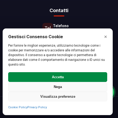
Contatti
Telefono
Tel
06 8667 9384
×
Gestisci Consenso Cookie
Email
Mail
Per fornire le migliori esperienze, utilizziamo tecnologie come i
info@ecozucchet.it
cookie per memorizzare e/o accedere alle informazioni del
dispositivo. Il consenso a queste tecnologie ci permettera di
Zona Operativa
elaborare dati come il comportamento di navigazione o ID unici su
Pin
questo sito.
Roma Sud e Provincia
Accetta
FB
IG
IN
WA
Nega
Visualizza preferenze
© 2024
Eco Zucchet S.r.l.
- P.IVA 17034561005 | Tutti i diritti riservati
Cookie Policy
Privacy Policy
Privacy Policy
Cookie Policy
Termini e Condizioni