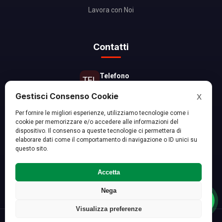
Lavora con Noi
Contatti
Telefono
TEL
06 8667 9384
x
Gestisci Consenso Cookie
Email
@
Per fornire le migliori esperienze, utilizziamo tecnologie come i
info@ecozucchet.it
cookie per memorizzare e/o accedere alle informazioni del
dispositivo. Il consenso a queste tecnologie ci permettera di
Zona Operativa
elaborare dati come il comportamento di navigazione o ID unici su
PIN
questo sito.
Roma e Provincia
Accetta
FB
IG
IN
WA
Nega
Visualizza preferenze