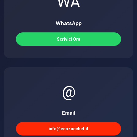
WA
WhatsApp
Scrivici Ora
@
Email
info@ecozucchet.it