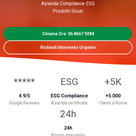
Azienda Compliance ESG
Prodotti Sicuri
Chiama Ora: 06 8667 9384
Richiedi Intervento Urgente
*****
ESG
+5K
4.9/5
ESG Compliance
+5.000
Google Reviews
Azienda certificata
Clienti a Roma
24h
24h
Pronto intervento