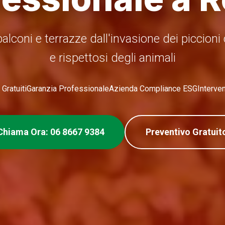
alconi e terrazze dall'invasione dei piccioni 
e rispettosi degli animali
Gratuiti
Garanzia Professionale
Azienda Compliance ESG
Interve
Chiama Ora: 06 8667 9384
Preventivo Gratuit