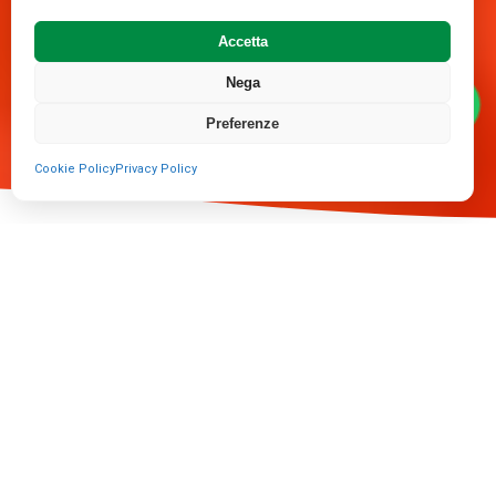
Accetta
Nega
Preferenze
Cookie Policy
Privacy Policy
4.9/5
ESG
1h
Google Reviews
ESG Compliance
Arrivo Rapido
Clienti soddisfatti
Azienda certificata
In tutta Roma Nord
24/7
Sempre Attivi
Pronto intervento